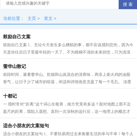
当前位置：
主页
>
奖文
>
鼓励自己文案
鼓励自己文案 1、无论今天发生多么糟糕的事，都不应该感到悲伤，因为今
天是你往后日子里最年轻的一天了。不为模糊不清的未来担忧，只为清清
楚楚的现在努力。 2、不要因为一时的...
蓥华山散记
前段时间，避暑蓥华山。炊烟和山岚混合的清香味，再添上柴火鸡的油脂
香气，让日子少了城市的喧嚣，闲适和诗情画意充盈了每一个毛孔。 淡墨
般的炊烟，曾经是我们的 生活 史。南...
十都记
一 我时常对“距离”这个词心生敬畏，南方究竟有多远？面对地图上那不足
盈尺的距离，我陷入遐想。直到一次深秋的远行后，这一地理上的概念才
被彻底颠覆。从辽阔的华北平原到“...
适合小朋友的文案短句
适合小朋友的文案短句 1、不要轻易用过去来衡量生活的幸与不幸！每个人