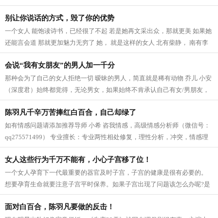
真是让人惊叹，一个有毒的剧组。 今年...
别让你说话的方式，毁了你的优势
一个女人 能饱读诗书，已经很了不起 若是她再文采出众，那就更美 如果她
还能言会道 那就更加魅力无穷了 她， 就是这样的女人 北有柴静， 南有李
蕾 2013年的春天，中央1套的一档谈...
会说“我有女朋友”的男人加一千分
那种会为了自己的女人拒绝一切 暧昧的男人，简直就是稀有动物 乔儿 小安
（深度君）始终都觉得，无论男女，如果始终不肯承认自己有女/男朋友，
除了像卧底这样的特殊职业，那么心...
陈羽凡千辛万苦捧红白百合，自己却绿了
如有情感问题请添加推荐导师 小希 咨我情感，高级情感分析师（微信号：
qq275571499） 专业擅长：专业两性相处修复，理性分析，冲突，情感理
论实践者，情感修复思路 今日（ 4月12日）...
女人这些行为千万不能有，小心子宫移了位！
一个女人孕育下一代最重要的器官及时子宫，子宫的健康是很有必要的。
想要孕育生命就要注意子宫平时保养。如果子宫出现了问题该怎么办呢?是
什么原因导致子宫出现问题了呢?你知...
面对白百合，陈羽凡要做的反击！