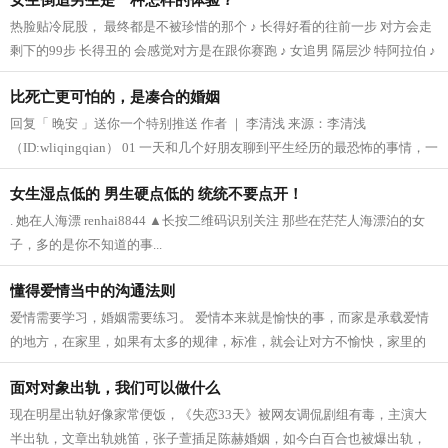
女生倒追男生是一种怎样的体验？
热脸贴冷屁股， 最终都是不被珍惜的那个 ♪ 长得好看的往前一步 对方会走
剩下的99步 长得丑的 会感觉对方是在跟你赛跑 ♪ 女追男 隔层沙 特阿拉伯 ♪
感觉自己的所有魅力都消失了...
比死亡更可怕的，是凑合的婚姻
回复「 晚安 」送你一个特别推送 作者 ｜ 李清浅 来源：李清浅
（ID:wliqingqian） 01 一天和几个好朋友聊到平生经历的最恐怖的事情，一
个朋友突然说，是凑合的婚姻。她说完，我们都怔...
女生湿点低的 男生硬点低的 统统不要点开！
. 她在人海漂 renhai8844 ▲长按二维码识别关注 那些在茫茫人海漂泊的女
子，多的是你不知道的事...
懂得爱情当中的沟通法则
爱情需要学习，婚姻需要练习。 爱情本来就是愉快的事，而家是承载爱情
的地方，在家里，如果有太多的规律，标准，就会让对方不愉快，家里的
氛围也会不太好。 诚然，女性在婚姻...
面对对象出轨，我们可以做什么
现在明星出轨好像家常便饭，《失恋33天》被网友调侃剧组有毒，主演大
半出轨，文章出轨姚笛，张子萱插足陈赫婚姻，如今白百合也被爆出轨，