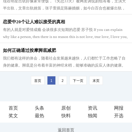
现在明星出轨好像家常便饭，《失恋33天》被网友调侃剧组有毒，主演大
半出轨，文章出轨姚笛，张子萱插足陈赫婚姻，如今白百合也被爆出轨，
真是让人惊叹，一个有毒的剧组。 今年...
恋爱中20个让人难以接受的真相
有的人就是对爱情成瘾 会谈很多次短期的恋爱 苏子悦 If you can explain
why like a person, then there is no reason this is not love, true love, I love you,
do not know why. 如果你能解释为什么会喜欢一个人，那...
如何正确通过按摩脚底减肥
我们都有这样的体会，随着社会发展越来越快，人们都忙于工作忽略了自
身的健康。脚底是分布着丰富的神经末梢，能够准确的反应人体的健康。
那脚底按摩的好处?脚底按摩手法?脚底...
首页
1
2
下一页
末页
首页
头条
原创
资讯
网报
奖文
最热
快料
独闻
开选
返回首页