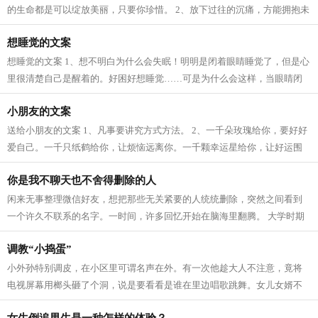
的生命都是可以绽放美丽，只要你珍惜。 2、放下过往的沉痛，方能拥抱未
来的精彩。 3、没有坚定不移的信心...
想睡觉的文案
想睡觉的文案 1、想不明白为什么会失眠！明明是闭着眼睛睡觉了，但是心
里很清楚自己是醒着的。好困好想睡觉……可是为什么会这样，当眼睛闭
上的时候就是睡不着？真的好难受，...
小朋友的文案
送给小朋友的文案 1、凡事要讲究方式方法。 2、一千朵玫瑰给你，要好好
爱自己。一千只纸鹤给你，让烦恼远离你。一千颗幸运星给你，让好运围
绕着你。一千枚开心果给你，让好心情...
你是我不聊天也不舍得删除的人
闲来无事整理微信好友，想把那些无关紧要的人统统删除，突然之间看到
一个许久不联系的名字。一时间，许多回忆开始在脑海里翻腾。 大学时期
我们最要好，一起去过很远的地方旅行...
调教“小捣蛋”
小外孙特别调皮，在小区里可谓名声在外。有一次他趁大人不注意，竟将
电视屏幕用榔头砸了个洞，说是要看看是谁在里边唱歌跳舞。女儿女婿不
是不管，只是苦于没有好办法，虽然常...