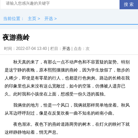
当前位置：
主页
>
开选
>
夜游燕岭
时间：2022-07-04 13:40 | 栏目：
开选
| 点击：
次
秋天真的来了，有那么一点不动声色和不容置疑的架势。特别
是这宁静的夜晚，原本熙熙攘攘的燕岭，因为学生放假了，散步的
人稀少，即使是有零星的行人，也都是行色匆匆。路边的长椅在我
的印象里也从来没有这么宽敞过，如今的空落，仿佛被人遗弃已
久。此时我和小孩坐在上面，想感受一份久违的孤独。
我俩坐的地方，恰是一个风口，我俩就那样简单地坐着。秋风
从耳边呼呼刮过，像是在反复吹奏一曲不知名的岭南小曲。
夜色渐浓。夜色下的燕岭道路两旁的树木，在灯火的映衬下就
这样静静地站着，悄无声息。