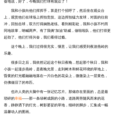
奋地说，好了，今晚我们打球有观众了！
我和小孩向他们挥挥手，算是打个招呼了，然后坐在观众台
上，观赏他们在球场上挥拍竞技。这边挥拍猛力发球，对面的往前
冲，回拍击球，双方打得娴熟老练。看到精彩处，我和小孩不约而
同地鼓掌，呐喊两声。有了我俩“加油”助威，做啦啦队，他们打得更
起劲了。他们打得兴奋，我们看得过瘾。
这个晚上，我们过得很充实，惬意，让我们感受到夜游燕岭的
乐趣。
很多日之后，我依然记起这个秋日夜晚，想起那个秋日，我和
小孩一起漫步燕岭，是夜晚光景，走到树木和鲜花环绕的草地上，
昏黄的灯光暖融融地落在一片白色的花朵上，微微染上一层黄色，
仿佛做旧了的布匹。
也许人类的大脑中有一张记忆芯片。那储存在里面的，总是最
琐碎的
幸福
——那一条绿树成荫的小路，道路两旁随风而来的花
香，静静洒下的灯光，树影婆娑的草地，细碎的脚步，汇集成一幅
温馨动人的图画。