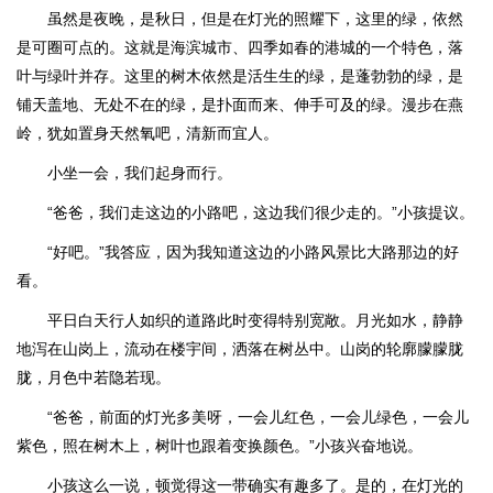
虽然是夜晚，是秋日，但是在灯光的照耀下，这里的绿，依然
是可圈可点的。这就是海滨城市、四季如春的港城的一个特色，落
叶与绿叶并存。这里的树木依然是活生生的绿，是蓬勃勃的绿，是
铺天盖地、无处不在的绿，是扑面而来、伸手可及的绿。漫步在燕
岭，犹如置身天然氧吧，清新而宜人。
小坐一会，我们起身而行。
“爸爸，我们走这边的小路吧，这边我们很少走的。”小孩提议。
“好吧。”我答应，因为我知道这边的小路风景比大路那边的好
看。
平日白天行人如织的道路此时变得特别宽敞。月光如水，静静
地泻在山岗上，流动在楼宇间，洒落在树丛中。山岗的轮廓朦朦胧
胧，月色中若隐若现。
“爸爸，前面的灯光多美呀，一会儿红色，一会儿绿色，一会儿
紫色，照在树木上，树叶也跟着变换颜色。”小孩兴奋地说。
小孩这么一说，顿觉得这一带确实有趣多了。是的，在灯光的