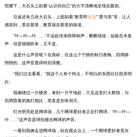
照耀下，大石头上刻着“认识你自己”的大字清晰地呈现在眼前。
沿途还有几块大石头，上面刻着“教育即
生活
”“爱与美”等，让人
感觉到，景在那里，教育就在那里的味道。
“卟—卟—卟……”不远处传来阵阵响声，断断续续，似敲击木鱼
声，但是细细听来，又不是。
这是什么声音呢？在燕岭，在这么个宁静的秋日夜晚，四周静
悄悄的，这声音显得特别清脆。
“我们过去看看。”我这个人有个特点，不明白的东西往往想弄明
白。
我俩绕过一片楼房，来到一片平地处，只见这里灯火辉煌，与
四周昏黄的路灯相比，简直是别有洞天。
灯光明亮处是网球场，几个网球爱好者正在打网球。“卟—卟—
卟……”这声音是球拍撞击网球的声音。
一看到我俩走进网球场，站在观众台上，一个网球爱好者竟兴