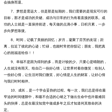
会抽身而退。
7、梦想是需远大，但是那是短期的，我们需要的是现实可行的
目标，那才是成功的关键。成功与日常的行为有着直接的联系。成
功的人士就是一直保持前进，每天做的点滴小事，日积月累，一步
步向梦想靠拢。
8、时间，记载了美丽的回忆；岁月，凝聚了芬芳的友谊；距
离，拉近了彼此的心迹；忙碌，也能时常把你惦记；朋友，我把真
心的祝福送给你！！
9、幸福不是因为得到的多，而是计较的少。只要心是晴朗的，
人生就没有雨天。给自己一份好心情，让世界对着你微笑：给别人
一份好心情，让生活对我们微笑，好心情是人生的财富，让好心情
与我们时时相伴。
10、成长，是一个学会妥协的过程。每一次，我们总是得在最
窄迫的时间缝隙中，和最不合适的心绪之下做出生命中也许最难回
头的抉择，总是在最没知觉中做成多年之后才知道何其致命的决
定。