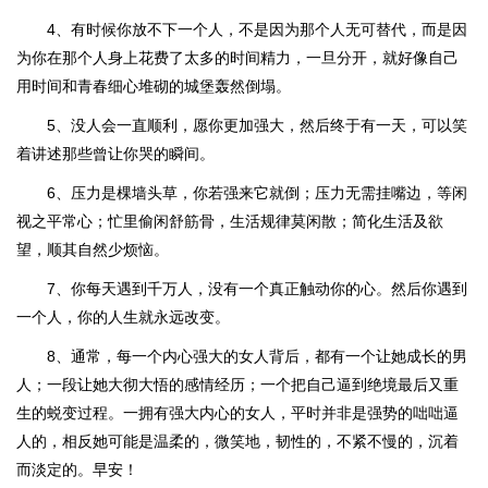
4、有时候你放不下一个人，不是因为那个人无可替代，而是因
为你在那个人身上花费了太多的时间精力，一旦分开，就好像自己
用时间和青春细心堆砌的城堡轰然倒塌。
5、没人会一直顺利，愿你更加强大，然后终于有一天，可以笑
着讲述那些曾让你哭的瞬间。
6、压力是棵墙头草，你若强来它就倒；压力无需挂嘴边，等闲
视之平常心；忙里偷闲舒筋骨，生活规律莫闲散；简化生活及欲
望，顺其自然少烦恼。
7、你每天遇到千万人，没有一个真正触动你的心。然后你遇到
一个人，你的人生就永远改变。
8、通常，每一个内心强大的女人背后，都有一个让她成长的男
人；一段让她大彻大悟的感情经历；一个把自己逼到绝境最后又重
生的蜕变过程。一拥有强大内心的女人，平时并非是强势的咄咄逼
人的，相反她可能是温柔的，微笑地，韧性的，不紧不慢的，沉着
而淡定的。早安！