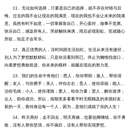
11、无论如何选择，只要是自己的选择，就不存在对错与后
悔。过去的我不会让现在的我满意，现在的我也不会让未来的我满
意。虽然有时不如意，一切掌握靠自己，开心面对，做事不觉累。
快乐自己，感染所有人。哭就畅快淋漓，雨后必现彩虹。笑就随心
所欲，知足才会常乐。
12、真正优秀的人，没时间跟生活抬杠。生活从来没有捷径，
别人为了梦想默默耕耘，只是你没看到而已。停止为懒惰找借口，
向着梦想勇敢前进。你未来的模样，就藏在现在的努力里。
13、我们的生命中有他们：恩人，给你帮助；敌人，帮你清
醒；友人，与你携手；亲人，伴你左右；贵人，使你添福；能人，
治你毛病；小人，使你谨慎；爱人，给你力量；贤人，解你迷津；
众人，助你成功。所以，假期里多看看平时无暇顾及的亲朋好友，
新的一天，善待身边每一个人，因为，是他们成就了你的人生！
14、昨天再好，走不回去，明天再难，也要抬脚继续，你不勇
敢，没有人替你坚强，你不疯狂，没有人帮你实现梦想。