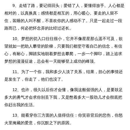
9、走错了路，要记得回头；爱错了人，要懂得放手。人心都是
相对的，以真换真；感情都是相互的，用心暖心。要走的人留不
住，装睡的人叫不醒，不喜欢你的人感动不了。只是一起走过一段
路而已，何必把怀念弄的比经过还长。
10、梦想的切入口往往很小，它并不像星星那么遥不可及，欲
望就如一把助人攀登的阶梯，只要我们都坚守着自己的信念，有信
心，有耐心，脚踏实地朝着梦想去攀爬，一步一个脚印，踏上追求
梦想的漫漫征途，总会有一天能够登上成功的峰顶。
11、为了一个你，我和多少人淡了关系，结果，担心的事情还
是发生了，你走了，他们也没了。
12、也许，很久以后你才会懂，像我这般倔强的人，是要鼓足
多大的勇气才会求你别丢下我，又是憋着多大一股劲儿才会彻底把
你赶出我的生活。
13、能看穿你三方面的人值得信任：你笑容背后的悲伤，你怒
火里掩藏的爱意，你沉默之下的原因。