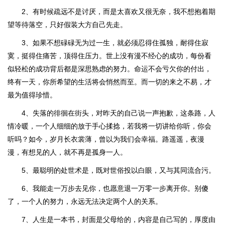
2、有时候疏远不是讨厌，而是太喜欢又很无奈，我不想抱着期
望等待落空，只好假装大方自己先走。
3、如果不想碌碌无为过一生，就必须忍得住孤独，耐得住寂
寞，挺得住痛苦，顶得住压力。世上没有漫不经心的成功，每份看
似轻松的成功背后都是深思熟虑的努力。命运不会亏欠你的付出，
终有一天，你所希望的生活将会悄然而至。而一切的来之不易，才
最为值得珍惜。
4、失落的徘徊在街头，对昨天的自己说一声抱歉，这条路，人
情冷暖，一个人细细的放于手心揉捻，若我将一切讲给你听，你会
听吗？如今，岁月长衣裳薄，曾以为我们会幸福。路遥遥，夜漫
漫，有想见的人，就不再是孤身一人。
5、最聪明的处世术是，既对世俗投以白眼，又与其同流合污。
6、我能走一万步去见你，也愿意退一万零一步离开你。别傻
了，一个人的努力，永远无法决定两个人的关系。
7、人生是一本书，封面是父母给的，内容是自己写的，厚度由