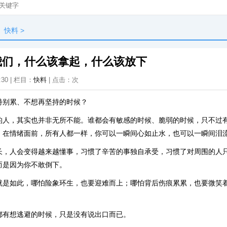
快料
>
我们，什么该拿起，什么该放下
:30 | 栏目：
快料
| 点击：
次
特别累、不想再坚持的时候？
的人，其实也并非无所不能。谁都会有敏感的时候、脆弱的时候，只不过
。在情绪面前，所有人都一样，你可以一瞬间心如止水，也可以一瞬间泪
长，人会变得越来越懂事，习惯了辛苦的事独自承受，习惯了对周围的人
而是因为你不敢倒下。
就是如此，哪怕险象环生，也要迎难而上；哪怕背后伤痕累累，也要微笑着
都有想逃避的时候，只是没有说出口而已。