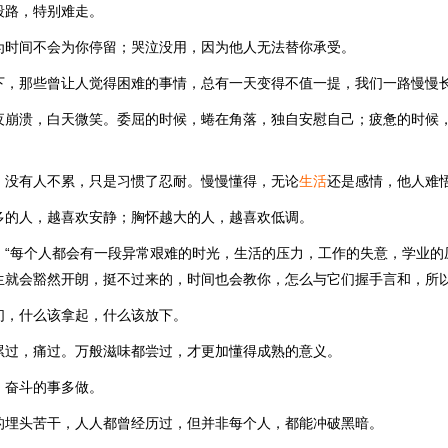
段路，特别难走。
为时间不会为你停留；哭泣没用，因为他人无法替你承受。
下，那些曾让人觉得困难的事情，总有一天变得不值一提，我们一路慢慢
夜崩溃，白天微笑。委屈的时候，蜷在角落，独自安慰自己；疲惫的时候
，没有人不累，只是习惯了忍耐。慢慢懂得，无论
生活
还是感情，他人难
多的人，越喜欢安静；胸怀越大的人，越喜欢低调。
：“每个人都会有一段异常艰难的时光，生活的压力，工作的失意，学业的
生就会豁然开朗，挺不过来的，时间也会教你，怎么与它们握手言和，所以
们，什么该拿起，什么该放下。
累过，痛过。万般滋味都尝过，才更加懂得成熟的意义。
，奋斗的事多做。
的埋头苦干，人人都曾经历过，但并非每个人，都能冲破黑暗。