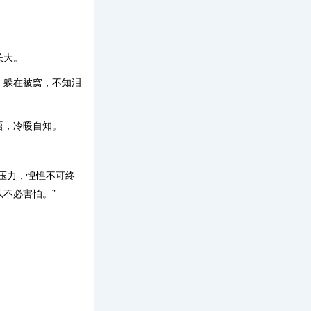
长大。
，躲在被窝，不知泪
悟，冷暖自知。
压力，惶惶不可终
不必害怕。”