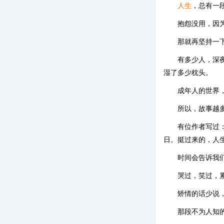
人生
，总有一
抱怨没用，因
那就再坚持一
有多少人，深
湿了多少枕头。
成年人的世界
所以，故事越
有位作者写过
日。挺过来的，人
时间会告诉我
哭过，笑过，
矫情的话少说
那段不为人知