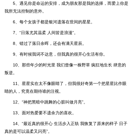
5、遇见你是命运的安排，成为朋友那是我的选择，而爱上你是
我所无法控制的意外。
6、每个女孩子都是银河遗落在世间的星星。
7、“日落尤其温柔 人间皆是浪漫”。
8、错过了落日余晖，还会有满天星辰。
9、有时候我词不达意，但我真的很开心生活有你。
10、那些年少的时光里 我们曾像一株野草 疯狂地生长 肆意的
叛逆。
11、星星实在太不像眼睛了，但我很好奇第一个把星星比作眼
睛的人，究竟在期待谁的注视。
12、“神把黑暗中跳舞的心脏叫做月亮”。
13、面对热爱要不遗余力的喜欢。
14、“最近真的很开心 生活步入正轨 我恢复了原来的样子 日子
真的是可以温柔又闪亮”。