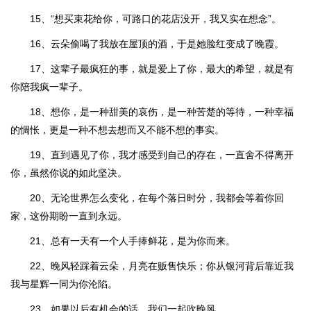
15、“想买束花给你，可路口的花店没开，我又实在想念”。
16、云朵偷喝了我放在屋顶的酒，于是她脸红变成了晚霞。
17、这辈子最疯狂的事，就是爱上了你，最大的希望，就是有
你陪我疯一辈子。
18、想你，是一种甜美的哀伤，是一种苦楚的等待，一种幸福
的惆怅，更是一种不想去想而又不能不想的事实。
19、直到遇见了你，我才感受到自己的存在，一直舍不得离开
你，虽然你说的如此坚决。
20、无论世界怎么变化，在每个落日时分，我都会等着你回
家，这份期盼一直到永远。
21、总有一天有一个人手捧鲜花，是为你而来。
22、晚风轻踩着云朵，月亮在贩售快乐；你从银河背后靠近我
我与星辉一同为你沦陷。
23、如果以后有机会的话，我们一起吹晚风。