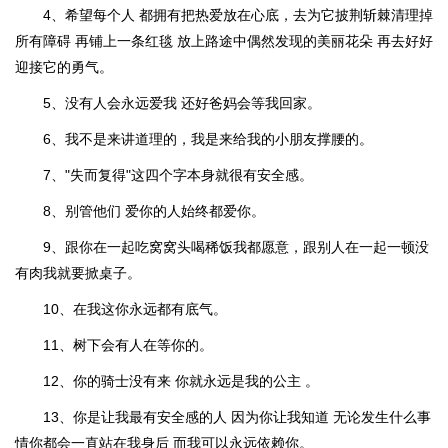
4、希望每个人 都拥有把热爱放在心底，去为它披荆斩棘清理掉
所有障碍 再铺上一条红毯 放上路途中偶然发现的美丽花朵 再去好好
迎接它的勇气。
5、没有人会永远爱我 还好爸妈会等我回家。
6、我不是来讲道理的，我是来给我的小朋友撑腰的。
7、"失而复得"这四个字本身就很有安全感。
8、别管他们 爱你的人始终都爱你。
9、跟你在一起吃窝窝头喝稀饭我都愿意，跟别人在一起一顿没
有肉我就要掀桌子。
10、在我这你永远都有底气。
11、树下会有人在等你的。
12、你的骑士没有来 你就永远是我的公主 。
13、你是让我最有安全感的人 因为你让我知道 无论发生什么事
情你都会一直站在我身后 而我可以永远依赖你。