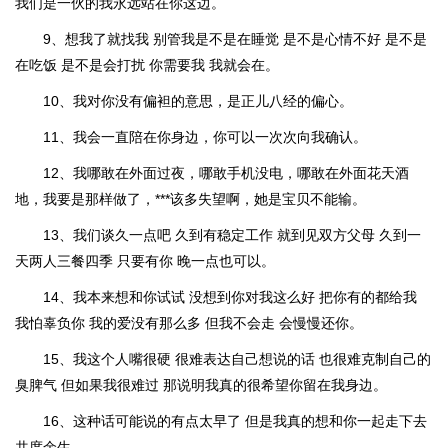
我们是一伙的我永远站在你这边。
9、想我了就找我 别管我是不是在睡觉 是不是心情不好 是不是
在吃饭 是不是会打扰 你需要我 我就会在。
10、我对你没有偏袒的意思，是正儿八经的偏心。
11、我会一直陪在你身边，你可以一次次向我确认。
12、我哪敢在外面过夜，哪敢手机没电，哪敢在外面花天酒
地，我要是那样做了，***该多失望啊，她是宝贝不能输。
13、我们谈久一点吧 久到有稳定工作 就到见双方父母 久到一
天两人三餐四季 只要有你 晚一点也可以。
14、我本来想和你试试 没想到你对我这么好 把你有的都给我
我怕辜负你 我的爱没有那么多 但我不会走 会慢慢还你。
15、我这个人嘴很硬 很难表达自己想说的话 也很难克制自己的
臭脾气 但如果我很难过 那说明我真的很希望你留在我身边。
16、这种话可能说的有点太早了 但是我真的想和你一起走下去
共度余生。